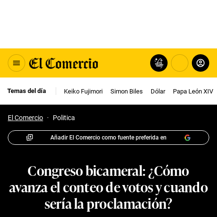
Temas del día
Keiko Fujimori
Simon Biles
Dólar
Papa León XIV
El Comercio
·
Politica
Añadir El Comercio como fuente preferida en
Congreso bicameral: ¿Cómo
avanza el conteo de votos y cuando
sería la proclamación?