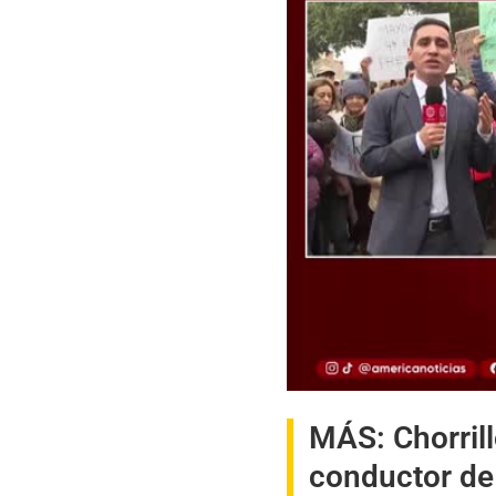
00:00
/
04:17
Reti
MÁS:
Chorril
conductor de 