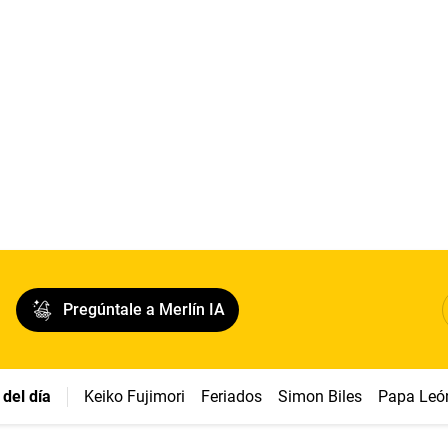
Pregúntale a Merlín IA
del día
Keiko Fujimori
Feriados
Simon Biles
Papa Leó