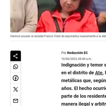
Vecinos acusan al alcalde Franco Vidal de exponerlos nuevamente a la del
Por
Redacción EC
10/06/2025, 09:40 a.m.
Indignación y temor 
en el distrito de
Ate
,
metálicas que, según
años. El hecho ocurri
parte de los resident
manera ilegal y arbitr