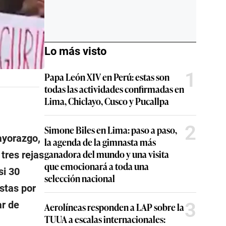
Lo más visto
1
Papa León XIV en Perú: estas son
todas las actividades confirmadas en
Lima, Chiclayo, Cusco y Pucallpa
2
Simone Biles en Lima: paso a paso,
ayorazgo,
la agenda de la gimnasta más
ganadora del mundo y una visita
 tres rejas
que emocionará a toda una
si 30
selección nacional
stas por
3
r de
Aerolíneas responden a LAP sobre la
TUUA a escalas internacionales: