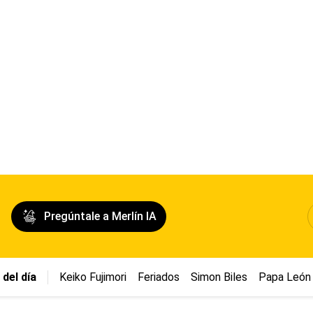
Pregúntale a Merlín IA
del día
Keiko Fujimori
Feriados
Simon Biles
Papa León