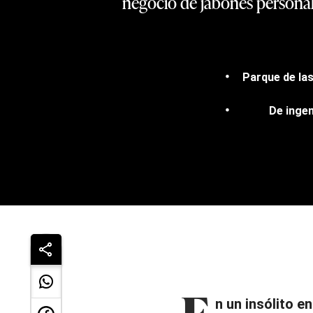
negocio de jabones personali
Parque de las
De ingen
E
n un insólito e