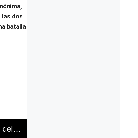
omónima,
 las dos
na batalla
La nueva modalidad de estafa cibernética empleada por delincuentes. (América TV)