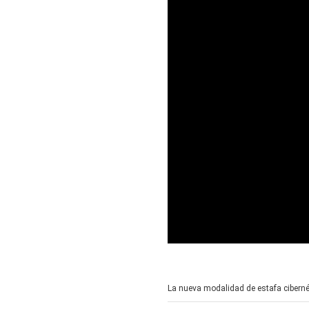
0
seconds
of
2
La nueva modalidad de estafa ciberné
minutes,
33