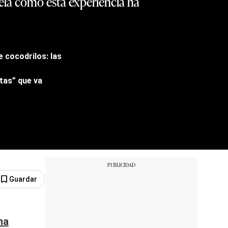
vela cómo esta experiencia ha
e cocodrilos: las
ntas” que va
Guardar
na