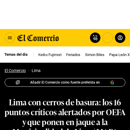
Temas del día
Keiko Fujimori
Feriados
Simon Biles
Papa León X
El Comercio
·
Lima
Añadir El Comercio como fuente preferida en
Lima con cerros de basura: los 16
puntos críticos alertados por OEFA
y que ponen en jaque a la