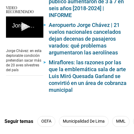
público aumentaron de 3 a 7 en
VIDEO
seis años [2018-2024] |
RECOMENDADO
INFORME
Aeropuerto Jorge Chávez | 21
Jorge Chávez: en esta deplorable condición pretendían sacar más de 20 aves silvestres del país
vuelos nacionales cancelados
dejan decenas de pasajeros
0
seconds
varados: qué problemas
of
Jorge Chávez: en esta
argumentaron las aerolíneas
1
deplorable condición
minute,
pretendían sacar más
Miraflores: las razones por las
27
de 20 aves silvestres
seconds
que la emblemática sala de arte
del país
Luis Miró Quesada Garland se
convirtió en un área de cobranza
municipal
Seguir temas
OEFA
Municipalidad De Lima
MML