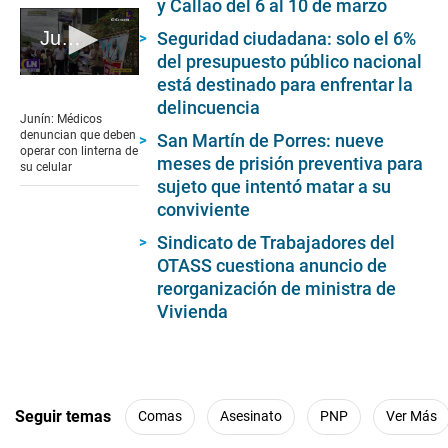
y Callao del 6 al 10 de marzo
Junín: Médicos denuncian que deben operar con linterna de su celular
Seguridad ciudadana: solo el 6%
del presupuesto público nacional
0
está destinado para enfrentar la
seconds
delincuencia
of
Junín: Médicos
3
denuncian que deben
San Martín de Porres: nueve
minutes,
operar con linterna de
meses de prisión preventiva para
28
su celular
seconds
sujeto que intentó matar a su
conviviente
Sindicato de Trabajadores del
OTASS cuestiona anuncio de
reorganización de ministra de
Vivienda
Seguir temas
Comas
Asesinato
PNP
Ver Más