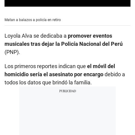
0
s
e
Matan a balazos a policía en retiro
c
o
n
Loyola Alva se dedicaba a
promover eventos
d
s
musicales tras dejar la Policía Nacional del Perú
o
(PNP).
f
1
m
Los primeros reportes indican que
el móvil del
i
n
homicidio sería el asesinato por encargo
debido a
u
t
todos los datos que brindó la familia.
e
,
1
9
s
e
c
o
n
d
s