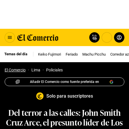
Temas del día
Keiko Fujimori
Feriado
Machu Picchu
Corredor az
El Comercio
·
Lima
·
Policiales
Añadir El Comercio como fuente preferida en
Solo para suscriptores
Del terror a las calles: John Smith
Cruz Arce, el presunto líder de Los