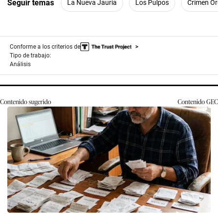
Seguir temas
La Nueva Jauría
Los Pulpos
Crimen O
Conforme a los criterios de
Tipo de trabajo:
Análisis
Contenido sugerido
Contenido
GEC