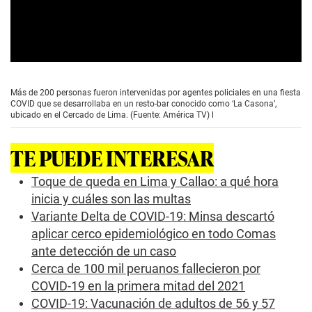
0
s
e
Más de 200 personas fueron intervenidas por agentes policiales en una fiesta
c
COVID que se desarrollaba en un resto-bar conocido como ‘La Casona’,
o
ubicado en el Cercado de Lima. (Fuente: América TV) l
n
d
s
TE PUEDE INTERESAR
o
f
1
Toque de queda en Lima y Callao: a qué hora
m
inicia y cuáles son las multas
i
n
Variante Delta de COVID-19: Minsa descartó
u
aplicar cerco epidemiológico en todo Comas
t
e
ante detección de un caso
,
1
Cerca de 100 mil peruanos fallecieron por
s
COVID-19 en la primera mitad del 2021
e
c
COVID-19: Vacunación de adultos de 56 y 57
o