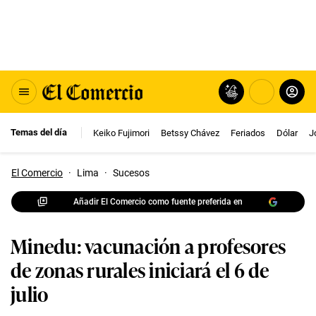
Temas del día
Keiko Fujimori
Betssy Chávez
Feriados
Dólar
J
El Comercio
·
Lima
·
Sucesos
Añadir El Comercio como fuente preferida en
Minedu: vacunación a profesores
de zonas rurales iniciará el 6 de
julio