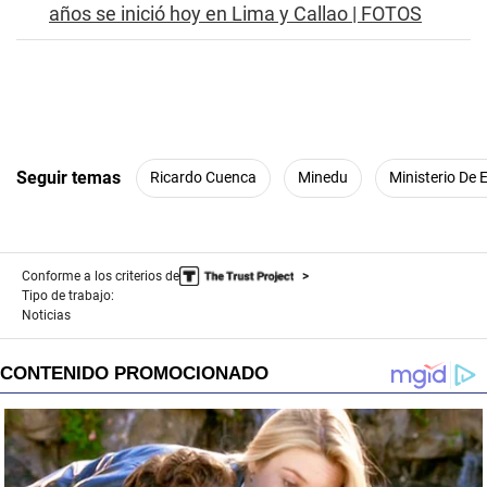
años se inició hoy en Lima y Callao | FOTOS
n
d
Seguir temas
Ricardo Cuenca
Minedu
Ministerio De
Conforme a los criterios de
Tipo de trabajo:
Noticias