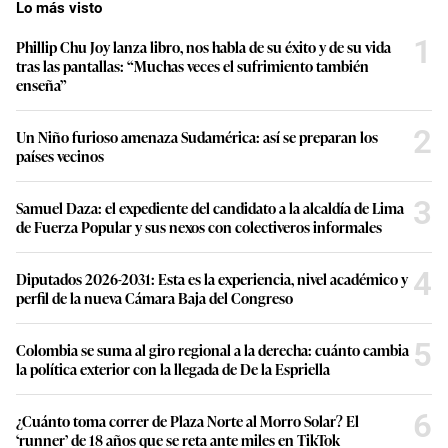
Lo más visto
1
Phillip Chu Joy lanza libro, nos habla de su éxito y de su vida
tras las pantallas: “Muchas veces el sufrimiento también
enseña”
2
Un Niño furioso amenaza Sudamérica: así se preparan los
países vecinos
3
Samuel Daza: el expediente del candidato a la alcaldía de Lima
de Fuerza Popular y sus nexos con colectiveros informales
4
Diputados 2026-2031: Esta es la experiencia, nivel académico y
perfil de la nueva Cámara Baja del Congreso
5
Colombia se suma al giro regional a la derecha: cuánto cambia
la política exterior con la llegada de De la Espriella
6
¿Cuánto toma correr de Plaza Norte al Morro Solar? El
‘runner’ de 18 años que se reta ante miles en TikTok