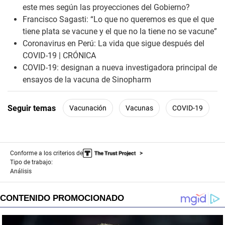
f
este mes según las proyecciones del Gobierno?
2
m
Francisco Sagasti: “Lo que no queremos es que el que
i
tiene plata se vacune y el que no la tiene no se vacune”
n
u
Coronavirus en Perú: La vida que sigue después del
t
COVID-19 | CRÓNICA
e
s
COVID-19: designan a nueva investigadora principal de
,
ensayos de la vacuna de Sinopharm
2
s
e
c
Seguir temas
Vacunación
Vacunas
COVID-19
o
n
d
s
Conforme a los criterios de
Tipo de trabajo:
Análisis