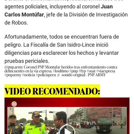
agentes policiales, incluyendo al coronel
Juan
Carlos Montúfar
, jefe de la División de Investigación
de Robos.
Afortunadamente, todos se encuentran fuera de
peligro. La Fiscalía de San Isidro-Lince inició
diligencias para esclarecer los hechos y levantar
pruebas periciales.
@pnp.army
Coronel PNP Montufar heridos tras enfrentamiento contra
delincuentes en la vía expresa.
#loultimo
#pnp
#fyp
#suat
#viaexpresa
#pnparmy
#noticia
#policiaperu
♬ sonido original - PNP ARMY
VIDEO RECOMENDADO: