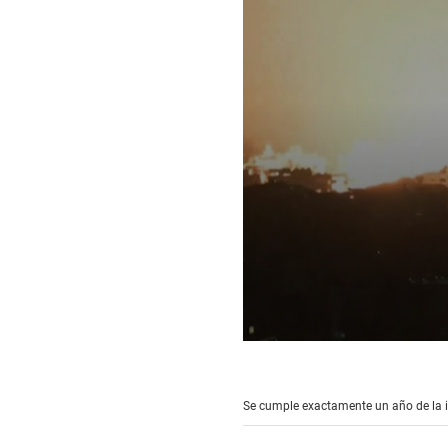
0
seconds
of
17
Se cumple exactamente un año de la inc
seconds
Volume
90%