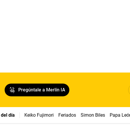
Pregúntale a Merlín IA
del día
Keiko Fujimori
Feriados
Simon Biles
Papa Leó