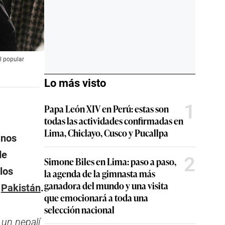
el popular
Lo más visto
1
Papa León XIV en Perú: estas son
todas las actividades confirmadas en
Lima, Chiclayo, Cusco y Pucallpa
anos
de
2
Simone Biles en Lima: paso a paso,
 los
la agenda de la gimnasta más
ganadora del mundo y una visita
n
Pakistán
.
que emocionará a toda una
selección nacional
 un nepalí