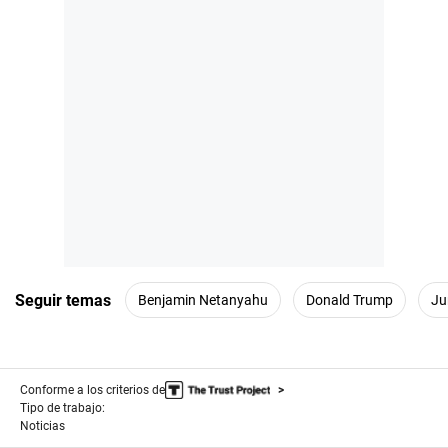
Seguir temas
Benjamin Netanyahu
Donald Trump
Ju
Conforme a los criterios de
Tipo de trabajo:
Noticias