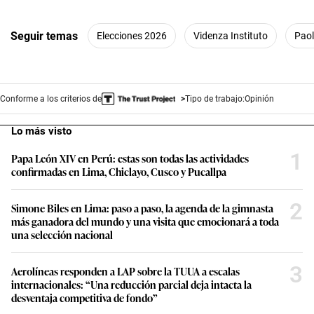
Seguir temas
Elecciones 2026
Videnza Instituto
Pao
Conforme a los criterios de
Tipo de trabajo:
Opinión
Lo más visto
1
Papa León XIV en Perú: estas son todas las actividades
confirmadas en Lima, Chiclayo, Cusco y Pucallpa
2
Simone Biles en Lima: paso a paso, la agenda de la gimnasta
más ganadora del mundo y una visita que emocionará a toda
una selección nacional
3
Aerolíneas responden a LAP sobre la TUUA a escalas
internacionales: “Una reducción parcial deja intacta la
desventaja competitiva de fondo”