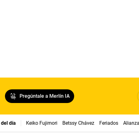
Pregúntale a Merlín IA
del día
Keiko Fujimori
Betssy Chávez
Feriados
Alianz