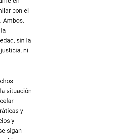
game en
ilar con el
s. Ambos,
la
edad, sin la
usticia, ni
uchos
la situación
rcelar
ráticas y
cios y
se sigan