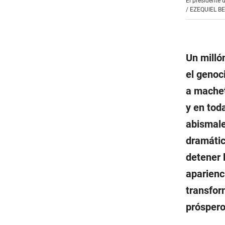
El presidente 
/
EZEQUIEL B
Un milló
el genoc
a machet
y en tod
abismale
dramátic
detener 
aparienc
transfor
próspero