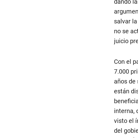
dando la
argument
salvar l
no se ac
juicio pr
Con el p
7.000 pr
años de 
están di
benefici
interna,
visto el
del gobie