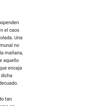
suspenden
n el caos
rolada. Una
omunal no
 la mañana,
e aquello
 que encaja
i dicha
adecuado.
do tan