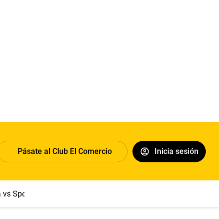
Pásate al Club El Comercio
Inicia sesión
a vs Sport Boys
Jorge Messi
Dólar
Papa León XIV
Congre