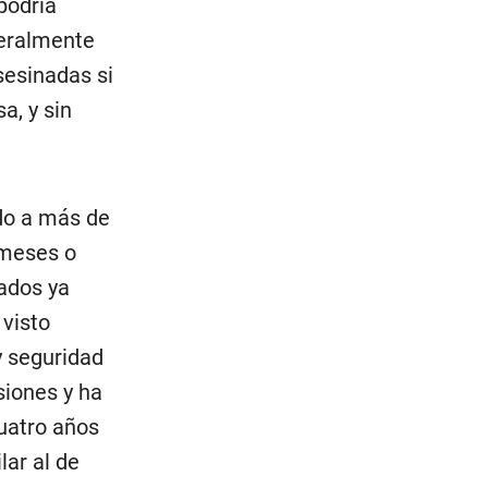
podría
teralmente
sesinadas si
a, y sin
ado a más de
 meses o
rados ya
 visto
y seguridad
siones y ha
cuatro años
lar al de