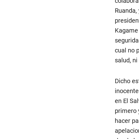
colabora
Ruanda, 
presiden
Kagame y
segurida
cual no 
salud, n
Dicho est
inocente
en El Sa
primero 
hacer pas
apelacio