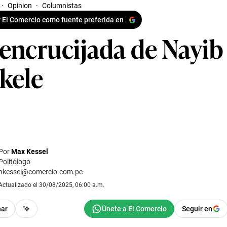
·
Opinion
·
Columnistas
 El Comercio como fuente preferida en
 encrucijada de Nayib
kele
Por
Max Kessel
Politólogo
hkessel@comercio.com.pe
Actualizado el 30/08/2025, 06:00 a.m.
har
Seguir en