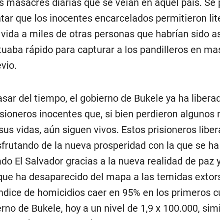
s masacres diarias que se veían en aquel país. Se 
ar que los inocentes encarcelados permitieron li
a vida a miles de otras personas que habrían sido a
tuaba rápido para capturar a los pandilleros en mas
evio.
asar del tiempo, el gobierno de Bukele ya ha liber
isioneros inocentes que, si bien perdieron algunos
sus vidas, aún siguen vivos. Estos prisioneros libe
sfrutando de la nueva prosperidad con la que se ha
ado El Salvador gracias a la nueva realidad de paz 
 que ha desaparecido del mapa a las temidas extor
 índice de homicidios caer en 95% en los primeros 
rno de Bukele, hoy a un nivel de 1,9 x 100.000, simi