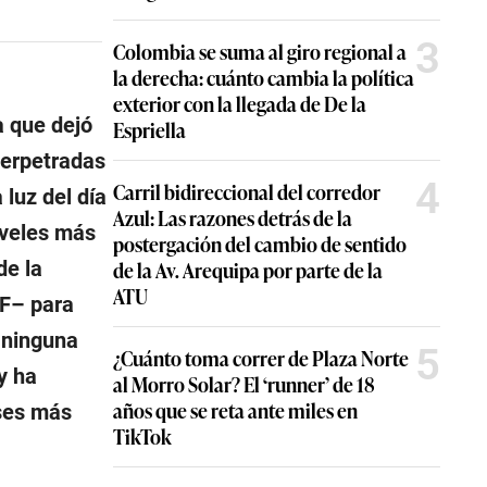
3
Colombia se suma al giro regional a
la derecha: cuánto cambia la política
exterior con la llegada de De la
a que dejó
Espriella
perpetradas
4
Carril bidireccional del corredor
luz del día
Azul: Las razones detrás de la
iveles más
postergación del cambio de sentido
de la
de la Av. Arequipa por parte de la
ATU
PF– para
n ninguna
5
¿Cuánto toma correr de Plaza Norte
y ha
al Morro Solar? El ‘runner’ de 18
años que se reta ante miles en
íses más
TikTok