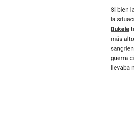
Si bien 
la situa
Bukele
t
más alto
sangrien
guerra c
llevaba 