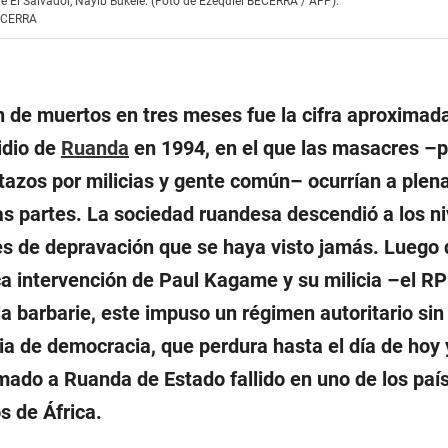
de El Salvador, Nayib Bukele. (Foto de Ezequiel BECERRA / AFP).
ECERRA
n de muertos en tres meses fue la cifra aproximad
idio de
Ruanda
en 1994, en el que las masacres –
azos por milicias y gente común– ocurrían a plena 
as partes. La sociedad ruandesa descendió a los n
s de depravación que se haya visto jamás. Luego 
a intervención de Paul Kagame y su milicia –el R
la barbarie, este impuso un régimen autoritario si
ia de democracia, que perdura hasta el día de hoy 
mado a Ruanda de Estado fallido en uno de los pa
s de África.