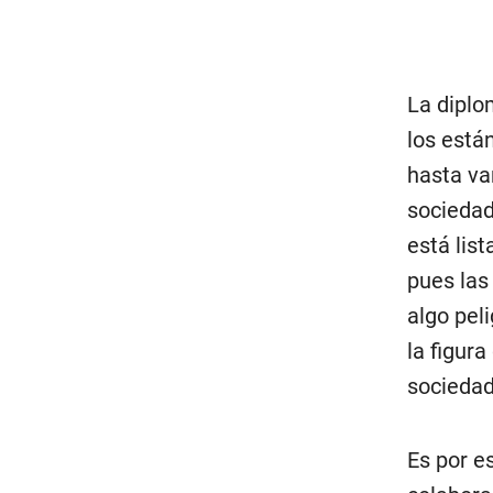
La diplo
los está
hasta va
sociedad
está lis
pues las
algo peli
la figura
sociedad
Es por e