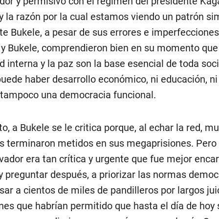
dor y permisivo con el régimen del presidente Ka
y la razón por la cual estamos viendo un patrón sim
te Bukele, a pesar de sus errores e imperfeccione
 Bukele, comprendieron bien en su momento que 
d interna y la paz son la base esencial de toda soci
puede haber desarrollo económico, ni educación, ni j
i tampoco una democracia funcional.
o, a Bukele se le critica porque, al echar la red, m
s terminaron metidos en sus megaprisiones. Pero 
lvador era tan crítica y urgente que fue mejor enca
y preguntar después, a priorizar las normas democ
ar a cientos de miles de pandilleros por largos jui
nes que habrían permitido que hasta el día de hoy 