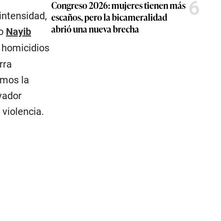
6
Congreso 2026: mujeres tienen más
intensidad,
escaños, pero la bicameralidad
abrió una nueva brecha
do
Nayib
e homicidios
rra
amos la
lvador
violencia.