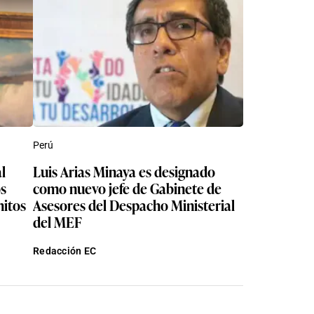
Perú
l
Luis Arias Minaya es designado
s
como nuevo jefe de Gabinete de
hitos
Asesores del Despacho Ministerial
del MEF
Redacción EC