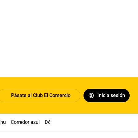
Pásate al Club El Comercio
Inicia sesión
chu
Corredor azul
Dólar
Congreso
Nasca
Acuña
Toled