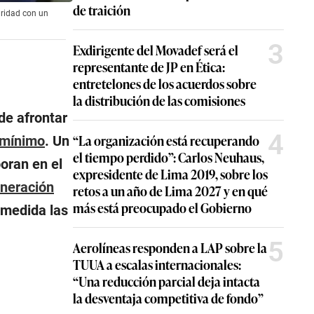
de traición
aridad con un
3
Exdirigente del Movadef será el
representante de JP en Ética:
entretelones de los acuerdos sobre
la distribución de las comisiones
de afrontar
4
“La organización está recuperando
 mínimo
. Un
el tiempo perdido”: Carlos Neuhaus,
oran en el
expresidente de Lima 2019, sobre los
neración
retos a un año de Lima 2027 y en qué
más está preocupado el Gobierno
 medida las
5
Aerolíneas responden a LAP sobre la
TUUA a escalas internacionales:
“Una reducción parcial deja intacta
la desventaja competitiva de fondo”