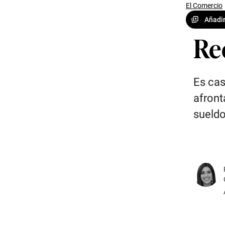
El Comercio
Añadir
Rec
Es cas
afront
sueld