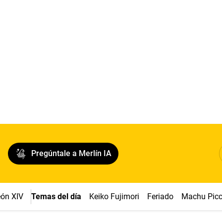
Pregúntale a Merlín IA
ón XIV
Temas del día
Keiko Fujimori
Feriado
Machu Pic