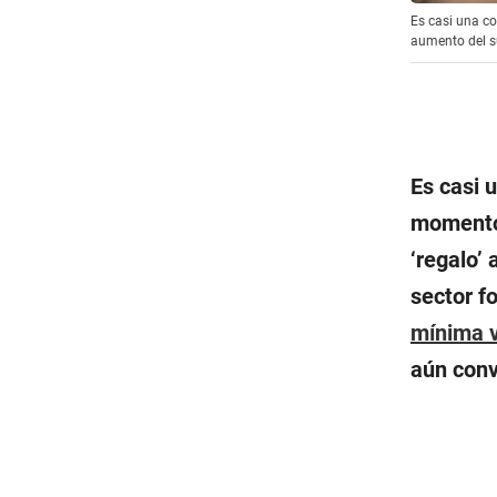
Es casi una c
aumento del s
Es casi 
momento
‘regalo’
sector f
mínima v
aún conv