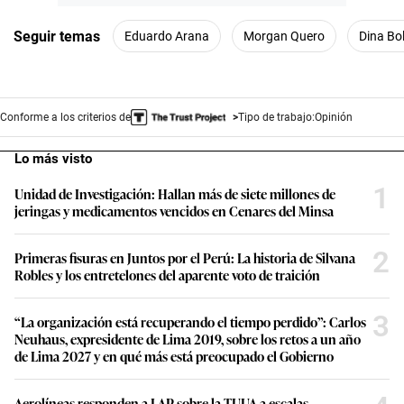
Seguir temas
Eduardo Arana
Morgan Quero
Dina Bo
Conforme a los criterios de
Tipo de trabajo:
Opinión
Lo más visto
1
Unidad de Investigación: Hallan más de siete millones de
jeringas y medicamentos vencidos en Cenares del Minsa
2
Primeras fisuras en Juntos por el Perú: La historia de Silvana
Robles y los entretelones del aparente voto de traición
3
“La organización está recuperando el tiempo perdido”: Carlos
Neuhaus, expresidente de Lima 2019, sobre los retos a un año
de Lima 2027 y en qué más está preocupado el Gobierno
Aerolíneas responden a LAP sobre la TUUA a escalas