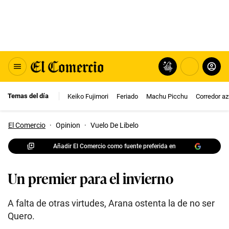
Temas del día
Keiko Fujimori
Feriado
Machu Picchu
Corredor az
El Comercio
·
Opinion
·
Vuelo De Libelo
Añadir El Comercio como fuente preferida en
Un premier para el invierno
A falta de otras virtudes, Arana ostenta la de no ser
Quero.