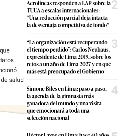
2
Aerolíneas responden a LAP sobre la
TUUA a escalas internacionales:
“Una reducción parcial deja intacta
la desventaja competitiva de fondo”
3
“La organización está recuperando
el tiempo perdido”: Carlos Neuhaus,
 que
expresidente de Lima 2019, sobre los
datos
retos a un año de Lima 2027 y en qué
encionó
más está preocupado el Gobierno
 de salud
4
Simone Biles en Lima: paso a paso,
la agenda de la gimnasta más
ganadora del mundo y una visita
que emocionará a toda una
selección nacional
Héctor Lavoe en Lima: hace 40 años