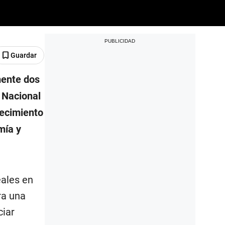
Guardar
mente dos
o Nacional
lecimiento
mía y
eales en
ra una
ciar