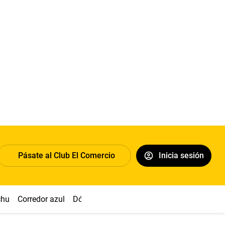
Pásate al Club El Comercio
Inicia sesión
chu
Corredor azul
Dólar
Congreso
Nasca
Acuña
Toled