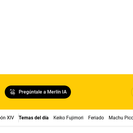
Pregúntale a Merlín IA
ón XIV
Temas del día
Keiko Fujimori
Feriado
Machu Pic