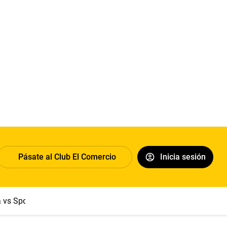
Pásate al Club El Comercio
Inicia sesión
a vs Sport Boys
Jorge Messi
Dólar
Papa León XIV
Congre