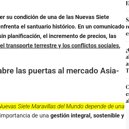
E
er su condición de una de las Nuevas Siete
S
r
nfrenta el santuario histórico. En un comunicado
e
sin planificación, el incremento de precios, las
el transporte terrestre y los conflictos sociales
,
¿
a
a
abre las puertas al mercado Asia-
T
C
e
a
 Nuevas Siete Maravillas del Mundo depende de una
la importancia de una
gestión integral, sostenible y