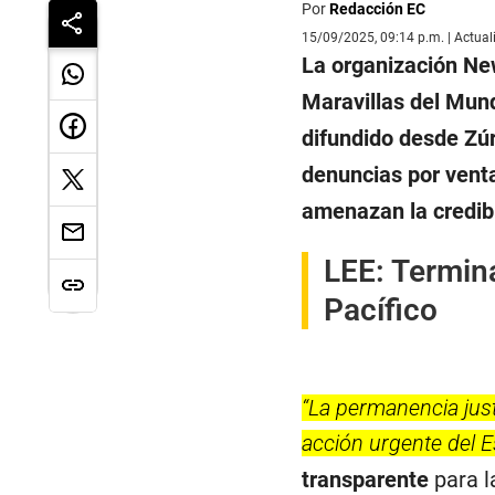
Por
Redacción EC
15/09/2025, 09:14 p.m. | Actua
La organización N
Maravillas del Mund
difundido desde Zúri
denuncias por venta
amenazan la credibi
LEE:
Termina
Pacífico
“La permanencia jus
acción urgente del 
transparente
para l