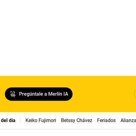
Pregúntale a Merlín IA
del día
Keiko Fujimori
Betssy Chávez
Feriados
Alianz