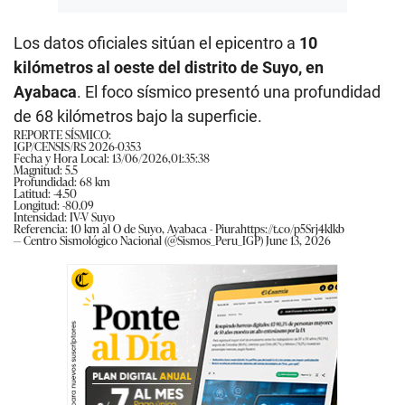
Los datos oficiales sitúan el epicentro a
10
kilómetros al oeste del distrito de Suyo, en
Ayabaca
. El foco sísmico presentó una profundidad
de 68 kilómetros bajo la superficie.
REPORTE SÍSMICO:
IGP/CENSIS/RS 2026-0353
Fecha y Hora Local: 13/06/2026,01:35:38
Magnitud: 5.5
Profundidad: 68 km
Latitud: -4.50
Longitud: -80.09
Intensidad: IV-V Suyo
Referencia: 10 km al O de Suyo, Ayabaca - Piura
https://t.co/p5Srj4klkb
— Centro Sismológico Nacional (@Sismos_Peru_IGP)
June 13, 2026