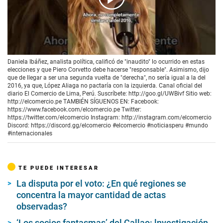
00:00
/
01:55
Daniela Ibáñez, analista política, calificó de "inaudito" lo ocurrido en estas
elecciones y que Piero Corvetto debe hacerse "responsable". Asimismo, dijo
que de llegar a ser una segunda vuelta de "derecha", no sería igual a la del
2016, ya que, López Aliaga no pactaría con la izquierda. Canal oficial del
diario El Comercio de Lima, Perú. Suscríbete: http://goo.gl/UWBivf Sitio web:
http://elcomercio.pe TAMBIÉN SÍGUENOS EN: Facebook:
https://www.facebook.com/elcomercio.pe Twitter:
https://twitter.com/elcomercio Instagram: http://instagram.com/elcomercio
Discord: https://discord.gg/elcomercio #elcomercio #noticiasperu #mundo
#internacionales
TE PUEDE INTERESAR
La disputa por el voto: ¿En qué regiones se
concentra la mayor cantidad de actas
observadas?
‘Los socios fantasmas’ del Callao: lnvestigación