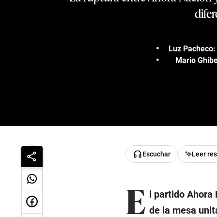
difer
Luz Pacheco: 
Mario Ghibe
Escuchar
Leer re
E
l partido Ahora
de la mesa unit