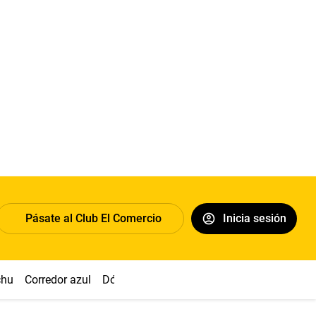
Pásate al Club El Comercio
Inicia sesión
chu
Corredor azul
Dólar
Congreso
Nasca
Acuña
Toled