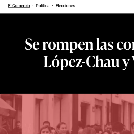
El Comercio
·
Politica
·
Elecciones
Se rompen las co
López-Chau y 