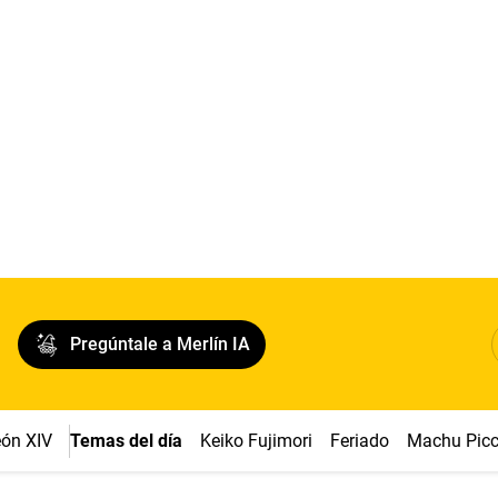
Pregúntale a Merlín IA
ón XIV
Temas del día
Keiko Fujimori
Feriado
Machu Pic