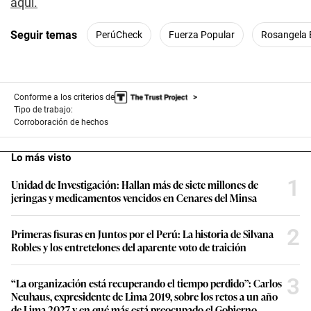
aquí.
Seguir temas
PerúCheck
Fuerza Popular
Rosangela 
Conforme a los criterios de
Tipo de trabajo:
Corroboración de hechos
Lo más visto
1
Unidad de Investigación: Hallan más de siete millones de
jeringas y medicamentos vencidos en Cenares del Minsa
2
Primeras fisuras en Juntos por el Perú: La historia de Silvana
Robles y los entretelones del aparente voto de traición
3
“La organización está recuperando el tiempo perdido”: Carlos
Neuhaus, expresidente de Lima 2019, sobre los retos a un año
de Lima 2027 y en qué más está preocupado el Gobierno