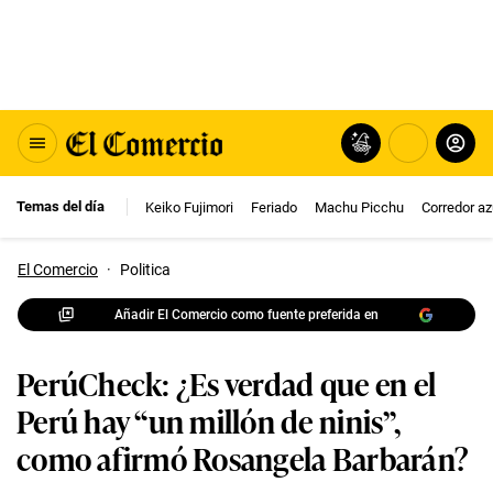
Temas del día
Keiko Fujimori
Feriado
Machu Picchu
Corredor az
El Comercio
·
Politica
Añadir El Comercio como fuente preferida en
PerúCheck: ¿Es verdad que en el
Perú hay “un millón de ninis”,
como afirmó Rosangela Barbarán?