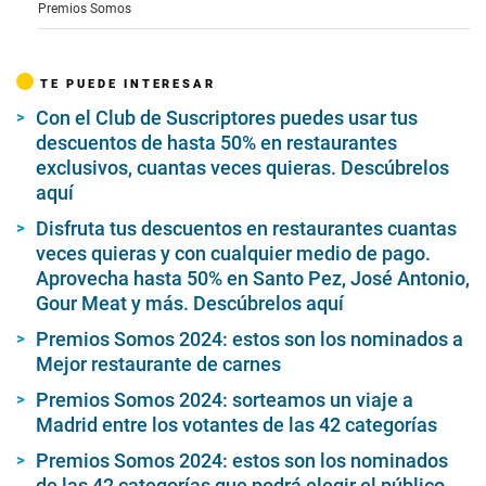
o
Premios Somos
f
1
m
i
TE PUEDE INTERESAR
n
u
Con el Club de Suscriptores puedes usar tus
t
e
descuentos de hasta 50% en restaurantes
,
exclusivos, cuantas veces quieras. Descúbrelos
2
aquí
4
s
Disfruta tus descuentos en restaurantes cuantas
e
c
veces quieras y con cualquier medio de pago.
o
Aprovecha hasta 50% en Santo Pez, José Antonio,
n
d
Gour Meat y más. Descúbrelos aquí
s
Premios Somos 2024: estos son los nominados a
Mejor restaurante de carnes
Premios Somos 2024: sorteamos un viaje a
Madrid entre los votantes de las 42 categorías
Premios Somos 2024: estos son los nominados
de las 42 categorías que podrá elegir el público