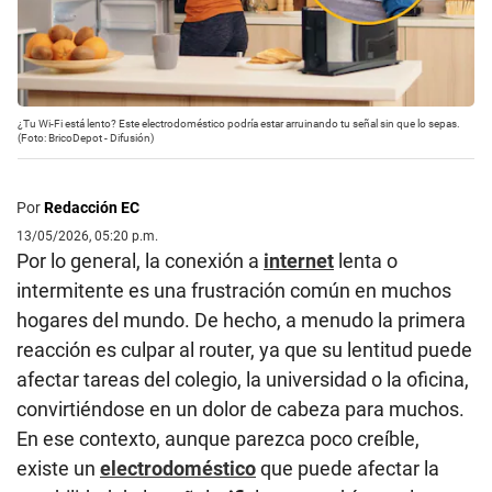
¿Tu Wi-Fi está lento? Este electrodoméstico podría estar arruinando tu señal sin que lo sepas.
(Foto: BricoDepot - Difusión)
Por
Redacción EC
13/05/2026, 05:20 p.m.
Por lo general, la conexión a
internet
lenta o
intermitente es una frustración común en muchos
hogares del mundo. De hecho, a menudo la primera
reacción es culpar al router, ya que su lentitud puede
afectar tareas del colegio, la universidad o la oficina,
convirtiéndose en un dolor de cabeza para muchos.
En ese contexto, aunque parezca poco creíble,
existe un
electrodoméstico
que puede afectar la