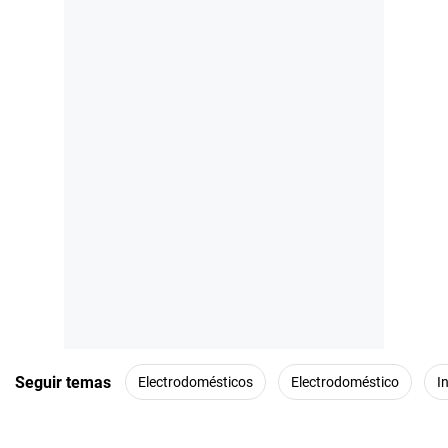
Seguir temas
Electrodomésticos
Electrodoméstico
I