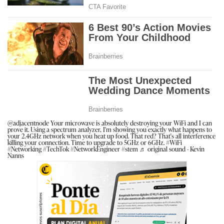
@adjacentnode
Your microwave is absolutely destroying your WiFi and I can
prove it. Using a spectrum analyzer, I'm showing you exactly what happens to
your 2.4GHz network when you heat up food. That red? That's all interference
killing your connection. Time to upgrade to 5GHz or 6GHz.
#WiFi
#Networking
#TechTok
#NetworkEngineer
#stem
♬ original sound - Kevin
Nanns