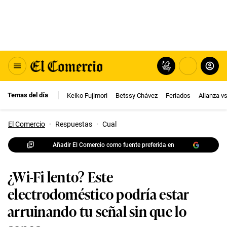
Temas del día
Keiko Fujimori
Betssy Chávez
Feriados
Alianza v
El Comercio
·
Respuestas
·
Cual
Añadir El Comercio como fuente preferida en
¿Wi-Fi lento? Este
electrodoméstico podría estar
arruinando tu señal sin que lo