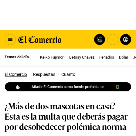
Temas del día
Keiko Fujimori
Betssy Chávez
Feriados
Dólar
J
El Comercio
·
Respuestas
·
Cuanto
Añadir El Comercio como fuente preferida en
¿Más de dos mascotas en casa?
Esta es la multa que deberás pagar
por desobedecer polémica norma