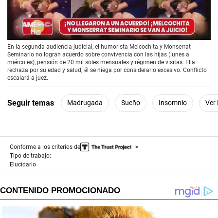
00:00
/
02:40
En la segunda audiencia judicial, el humorista Melcochita y Monserrat
Seminario no logran acuerdo sobre convivencia con las hijas (lunes a
miércoles), pensión de 20 mil soles mensuales y régimen de visitas. Ella
rechaza por su edad y salud; él se niega por considerarlo excesivo. Conflicto
escalará a juez.
Seguir temas
Madrugada
Sueño
Insomnio
Ver
Conforme a los criterios de
Tipo de trabajo:
Elucidario