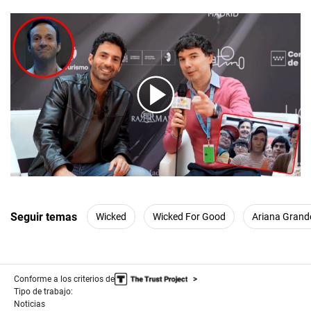
00:00
/
07:51
Seguir temas
Wicked
Wicked For Good
Ariana Grand
Conforme a los criterios de
Tipo de trabajo:
Noticias