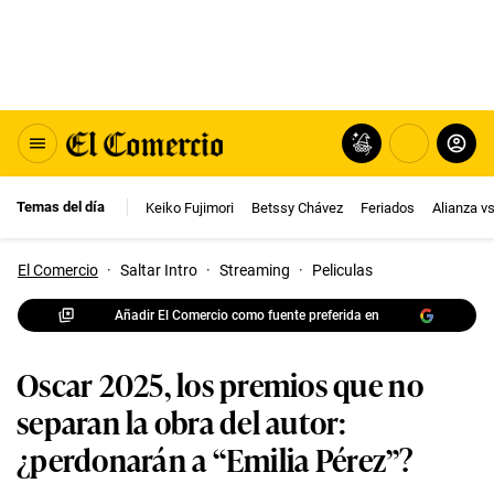
Temas del día
Keiko Fujimori
Betssy Chávez
Feriados
Alianza v
El Comercio
·
Saltar Intro
·
Streaming
·
Peliculas
Añadir El Comercio como fuente preferida en
Oscar 2025, los premios que no
separan la obra del autor:
¿perdonarán a “Emilia Pérez”?