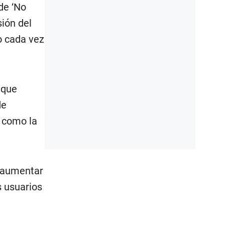
de ‘No
sión del
vo cada vez
 que
de
, como la
ue aumentar
s usuarios
l