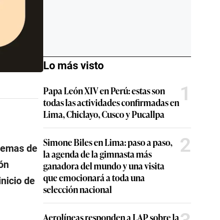
Lo más visto
1
Papa León XIV en Perú: estas son
todas las actividades confirmadas en
Lima, Chiclayo, Cusco y Pucallpa
2
Simone Biles en Lima: paso a paso,
stemas de
la agenda de la gimnasta más
ión
ganadora del mundo y una visita
que emocionará a toda una
inicio de
selección nacional
Aerolíneas responden a LAP sobre la