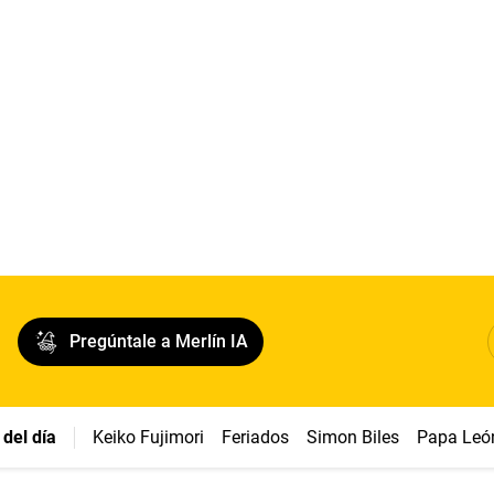
Pregúntale a Merlín IA
del día
Keiko Fujimori
Feriados
Simon Biles
Papa Leó