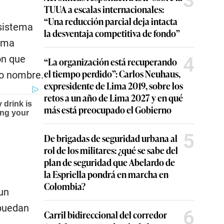
3
TUUA a escalas internacionales:
“Una reducción parcial deja intacta
 sistema
la desventaja competitiva de fondo”
orma
ón que
4
“La organización está recuperando
el tiempo perdido”: Carlos Neuhaus,
mo nombre.
expresidente de Lima 2019, sobre los
retos a un año de Lima 2027 y en qué
más está preocupado el Gobierno
5
De brigadas de seguridad urbana al
rol de los militares: ¿qué se sabe del
plan de seguridad que Abelardo de
la Espriella pondrá en marcha en
Colombia?
un
 puedan
6
Carril bidireccional del corredor