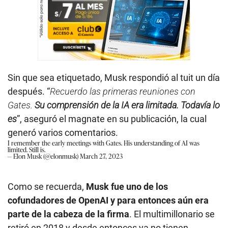
Sin que sea etiquetado, Musk respondió al tuit un día
después. “
Recuerdo las primeras reuniones con
Gates.
Su comprensión de la IA era limitada. Todavía lo
es
”, aseguró el magnate en su publicación, la cual
generó varios comentarios.
I remember the early meetings with Gates. His understanding of AI was
limited. Still is.
— Elon Musk (@elonmusk)
March 27, 2023
Como se recuerda,
Musk fue uno de los
cofundadores de OpenAI y para entonces aún era
parte de la cabeza de la firma
. El multimillonario se
retiró en 2018 y desde entonces ya no tienen