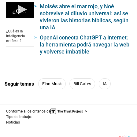
Moisés abre el mar rojo, y Noé
¿Qué es la inteligencia artificial?
sobrevive al diluvio universal: así se
0
vivieron las historias bíblicas, según
seconds
una IA
of
¿Qué es la
1
inteligencia
OpenAI conecta ChatGPT a Internet:
minute,
artificial?
la herramienta podrá navegar la web
51
seconds
y volverse imbatible
Seguir temas
Elon Musk
Bill Gates
IA
Conforme a los criterios de
Tipo de trabajo:
Noticias