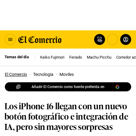
Temas del día
Keiko Fujimori
Feriado
Machu Picchu
Corredor az
El Comercio
·
Tecnologia
·
Moviles
Añadir El Comercio como fuente preferida en
Los iPhone 16 llegan con un nuevo
botón fotográfico e integración de
IA, pero sin mayores sorpresas