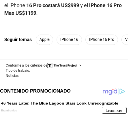
el iPhone
16 Pro costará US$999
y el
iPhone 16 Pro
Max US$1199
.
Seguir temas
Apple
IPhone 16
IPhone 16 Pro
V
Conforme a los criterios de
Tipo de trabajo:
Noticias