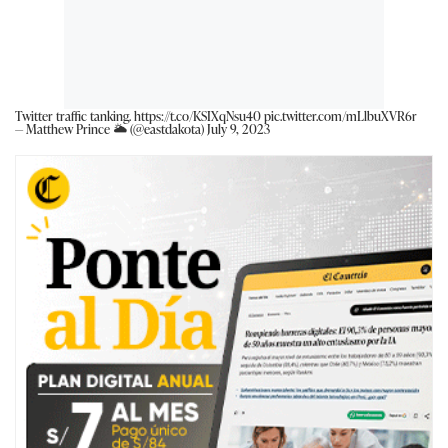
Twitter traffic tanking.
https://t.co/KSIXqNsu40
pic.twitter.com/mLlbuXVR6r
— Matthew Prince 🌥 (@eastdakota)
July 9, 2023