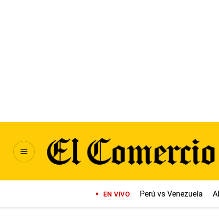
Perú vs Venezuela
A
EN VIVO