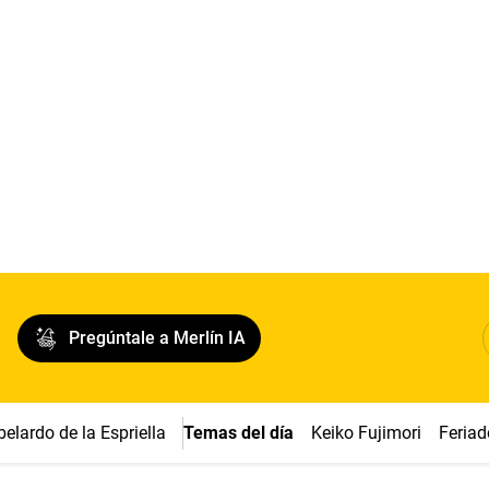
Pregúntale a Merlín IA
belardo de la Espriella
Temas del día
Keiko Fujimori
Feriad