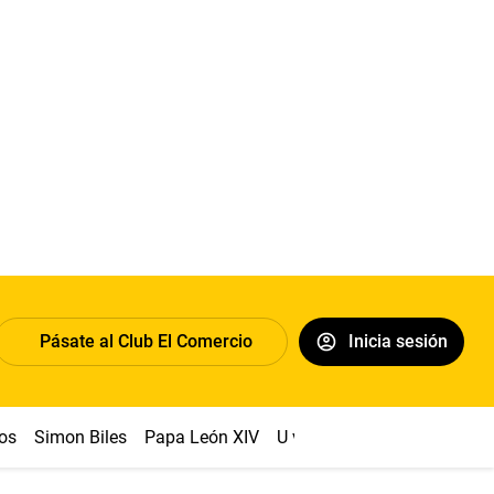
Pásate al Club El Comercio
Inicia sesión
os
Simon Biles
Papa León XIV
U vs Cristal
Dólar
Congr