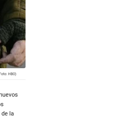
(Foto: HBO)
 nuevos
os
 de la