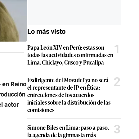
Lo más visto
1
Papa León XIV en Perú: estas son
todas las actividades confirmadas en
Lima, Chiclayo, Cusco y Pucallpa
2
Exdirigente del Movadef ya no será
ó en Reino
el representante de JP en Ética:
entretelones de los acuerdos
roducción
iniciales sobre la distribución de las
l actor
comisiones
3
Simone Biles en Lima: paso a paso,
la agenda de la gimnasta más