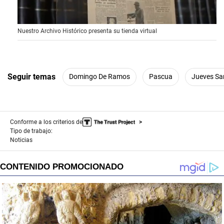
0
Nuestro Archivo Histórico presenta su tienda virtual
o
f
4
9
s
e
Seguir temas
Domingo De Ramos
Pascua
Jueves Sa
c
o
n
d
s
Conforme a los criterios de
Tipo de trabajo:
Noticias