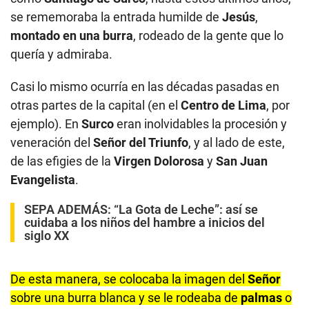
se rememoraba la entrada humilde de
Jesús
,
montado en una burra
, rodeado de la gente que lo
quería y admiraba.
Casi lo mismo ocurría en las décadas pasadas en
otras partes de la capital (en el
Centro de Lima
, por
ejemplo). En
Surco
eran inolvidables la procesión y
veneración del
Señor del Triunfo
, y al lado de este,
de las efigies de la
Virgen Dolorosa
y
San Juan
Evangelista
.
SEPA ADEMÁS:
“La Gota de Leche”: así se
cuidaba a los niños del hambre a inicios del
siglo XX
De esta manera, se colocaba la imagen del
Señor
sobre una burra blanca y se le rodeaba de
palmas
o