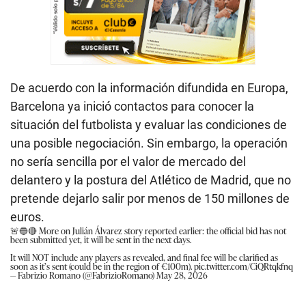
De acuerdo con la información difundida en Europa,
Barcelona ya inició contactos para conocer la
situación del futbolista y evaluar las condiciones de
una posible negociación. Sin embargo, la operación
no sería sencilla por el valor de mercado del
delantero y la postura del Atlético de Madrid, que no
pretende dejarlo salir por menos de 150 millones de
euros.
🚨🔵🔴 More on Julián Álvarez story reported earlier: the official bid has not
been submitted yet, it will be sent in the next days.
It will NOT include any players as revealed, and final fee will be clarified as
soon as it’s sent (could be in the region of €100m).
pic.twitter.com/CiQRtqkfnq
— Fabrizio Romano (@FabrizioRomano)
May 28, 2026