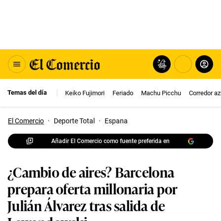
Temas del día
Keiko Fujimori
Feriado
Machu Picchu
Corredor az
El Comercio
·
Deporte Total
·
Espana
Añadir El Comercio como fuente preferida en
¿Cambio de aires? Barcelona
prepara oferta millonaria por
Julián Álvarez tras salida de