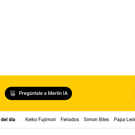
Pregúntale a Merlín IA
del día
Keiko Fujimori
Feriados
Simon Biles
Papa Leó