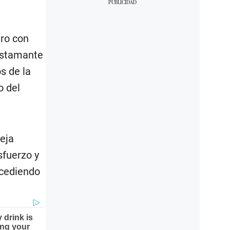
iro con
ustamante
s de la
o del
reja
sfuerzo y
 cediendo