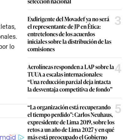
selección nacional
3
Exdirigente del Movadef ya no será
el representante de JP en Ética:
letas,
entretelones de los acuerdos
nales.
iniciales sobre la distribución de las
por lo
comisiones
4
Aerolíneas responden a LAP sobre la
TUUA a escalas internacionales:
“Una reducción parcial deja intacta
la desventaja competitiva de fondo”
5
“La organización está recuperando
el tiempo perdido”: Carlos Neuhaus,
expresidente de Lima 2019, sobre los
retos a un año de Lima 2027 y en qué
más está preocupado el Gobierno