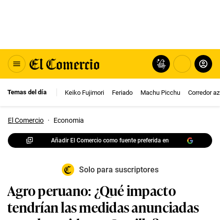
Temas del día
Keiko Fujimori
Feriado
Machu Picchu
Corredor az
El Comercio
·
Economia
Añadir El Comercio como fuente preferida en
Solo para suscriptores
Agro peruano: ¿Qué impacto
tendrían las medidas anunciadas