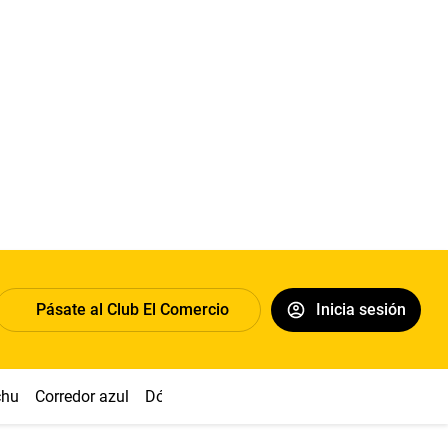
Pásate al Club El Comercio
Inicia sesión
chu
Corredor azul
Dólar
Congreso
Nasca
Acuña
Toled