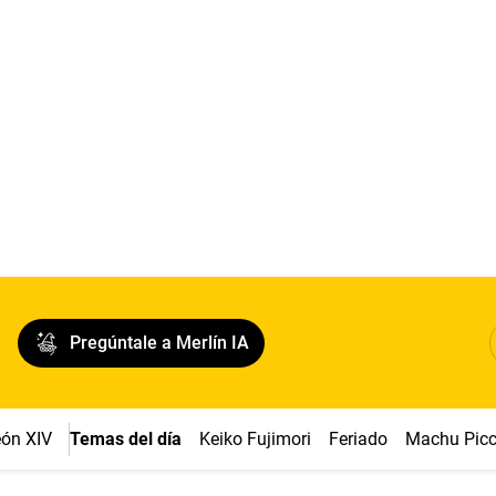
Pregúntale a Merlín IA
ón XIV
Temas del día
Keiko Fujimori
Feriado
Machu Pic