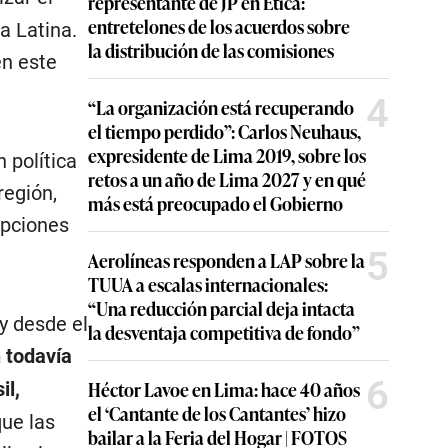
representante de JP en Ética:
entretelones de los acuerdos sobre
a Latina.
la distribución de las comisiones
en este
4
“La organización está recuperando
el tiempo perdido”: Carlos Neuhaus,
expresidente de Lima 2019, sobre los
 política
retos a un año de Lima 2027 y en qué
región,
más está preocupado el Gobierno
opciones
5
Aerolíneas responden a LAP sobre la
TUUA a escalas internacionales:
“Una reducción parcial deja intacta
y desde el
la desventaja competitiva de fondo”
 todavía
6
Héctor Lavoe en Lima: hace 40 años
il,
el ‘Cantante de los Cantantes’ hizo
que las
bailar a la Feria del Hogar | FOTOS