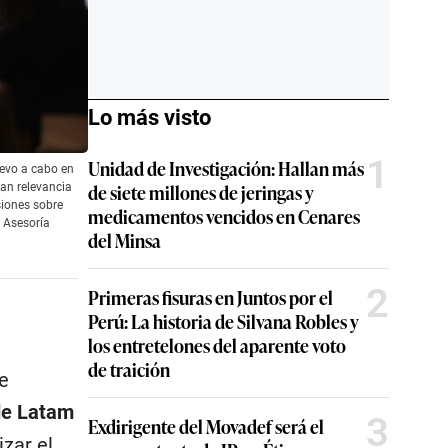
Lo más visto
1
Unidad de Investigación: Hallan más
levo a cabo en
de siete millones de jeringas y
ran relevancia
siones sobre
medicamentos vencidos en Cenares
m Asesoría
del Minsa
2
Primeras fisuras en Juntos por el
Perú: La historia de Silvana Robles y
los entretelones del aparente voto
de traición
e
 de Latam
3
Exdirigente del Movadef será el
zar el