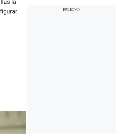
las la
figurar