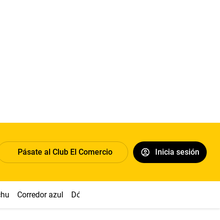
Pásate al Club El Comercio
Inicia sesión
chu
Corredor azul
Dólar
Congreso
Nasca
Acuña
Toled