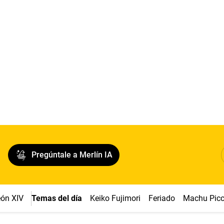
Pregúntale a Merlín IA
ón XIV
Temas del día
Keiko Fujimori
Feriado
Machu Pic