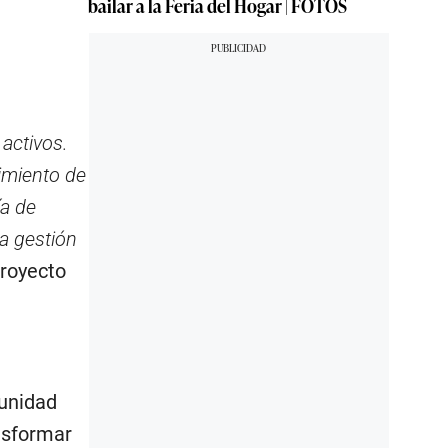
bailar a la Feria del Hogar | FOTOS
 activos.
imiento de
ía de
la gestión
Proyecto
 unidad
nsformar