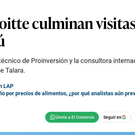
oitte culminan visitas
ú
cnico de Proinversión y la consultora internac
de Talara.
on LAP
ño por precios de alimentos, ¿por qué analistas aún pre
Seguir en