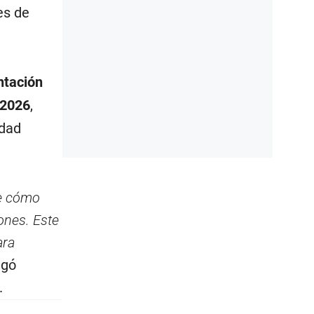
es de
ntación
-2026
,
idad
te cómo
ones. Este
ara
egó
.