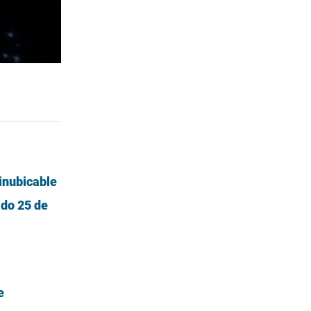
inubicable
ado 25 de
l
e