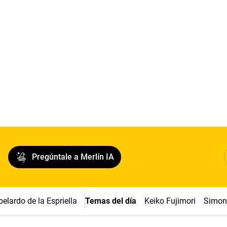
Pregúntale a Merlín IA
belardo de la Espriella
Temas del día
Keiko Fujimori
Simon 