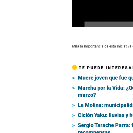
0
seconds
of
1
Mira la importancia de esta iniciativa
minute,
57
seconds
Volume
90%
TE PUEDE INTERESA
Muere joven que fue qu
Marcha por la Vida: ¿Q
marzo?
La Molina: municipalid
Ciclón Yaku: lluvias y 
Sergio Tarache Parra: 
recompensas