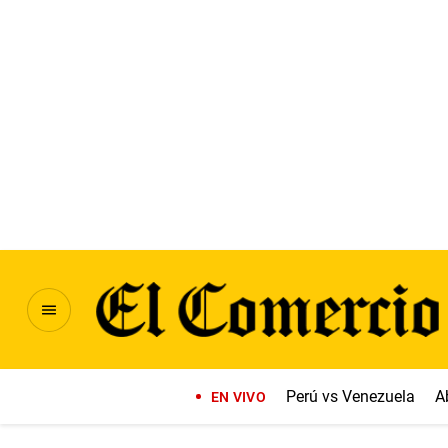
Perú vs Venezuela
A
EN VIVO