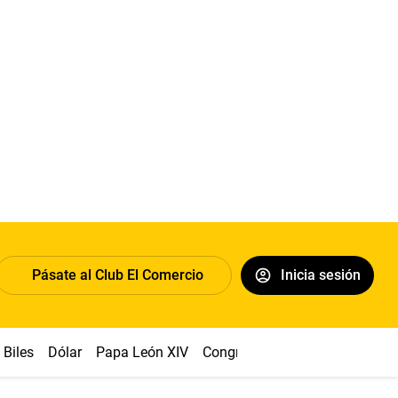
Pásate al Club El Comercio
Inicia sesión
Biles
Dólar
Papa León XIV
Congreso
Machu Picchu
Ab