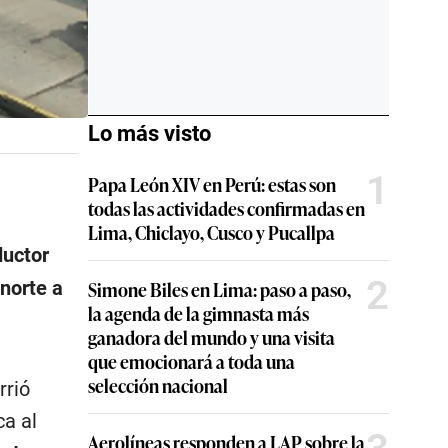
Lo más visto
1
Papa León XIV en Perú: estas son
todas las actividades confirmadas en
Lima, Chiclayo, Cusco y Pucallpa
ductor
2
Simone Biles en Lima: paso a paso,
 norte a
la agenda de la gimnasta más
ganadora del mundo y una visita
que emocionará a toda una
selección nacional
rrió
ca al
Aerolíneas responden a LAP sobre la