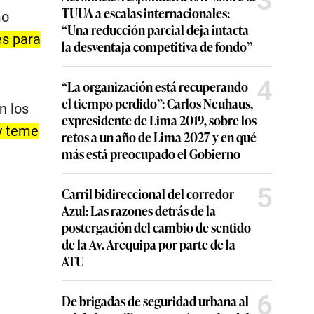
3
TUUA a escalas internacionales:
mo
“Una reducción parcial deja intacta
es para
la desventaja competitiva de fondo”
4
“La organización está recuperando
el tiempo perdido”: Carlos Neuhaus,
n los
expresidente de Lima 2019, sobre los
 y teme
retos a un año de Lima 2027 y en qué
más está preocupado el Gobierno
5
Carril bidireccional del corredor
Azul: Las razones detrás de la
postergación del cambio de sentido
de la Av. Arequipa por parte de la
ATU
6
De brigadas de seguridad urbana al