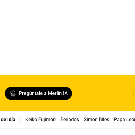
Pregúntale a Merlín IA
del día
Keiko Fujimori
Feriados
Simon Biles
Papa Leó