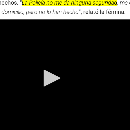
hechos. “
La Policía no me da ninguna seguridad
, me 
i domicilio, pero no lo han hecho
”, relató la fémina.