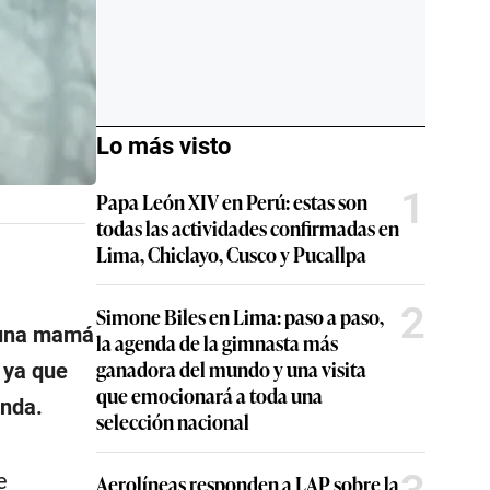
Lo más visto
1
Papa León XIV en Perú: estas son
todas las actividades confirmadas en
Lima, Chiclayo, Cusco y Pucallpa
2
Simone Biles en Lima: paso a paso,
, una mamá
la agenda de la gimnasta más
ganadora del mundo y una visita
 ya que
que emocionará a toda una
enda.
selección nacional
e
Aerolíneas responden a LAP sobre la