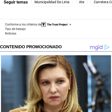
Seguir temas
Municipalidad De Lima
Ate
Carretera C
Conforme a los criterios de
Tipo de trabajo:
Noticias