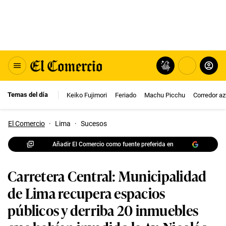
Temas del día
Keiko Fujimori
Feriado
Machu Picchu
Corredor az
El Comercio
·
Lima
·
Sucesos
Añadir El Comercio como fuente preferida en
Carretera Central: Municipalidad
de Lima recupera espacios
públicos y derriba 20 inmuebles