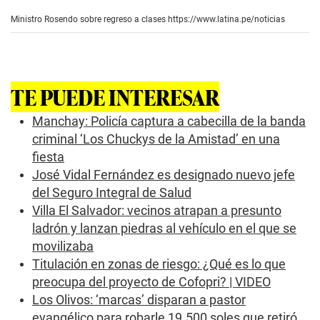
s
e
Ministro Rosendo sobre regreso a clases
https://www.latina.pe/noticias
c
o
n
d
s
o
TE PUEDE INTERESAR
f
0
s
Manchay: Policía captura a cabecilla de la banda
e
criminal ‘Los Chuckys de la Amistad’ en una
c
o
fiesta
n
José Vidal Fernández es designado nuevo jefe
d
s
del Seguro Integral de Salud
Villa El Salvador: vecinos atrapan a presunto
ladrón y lanzan piedras al vehículo en el que se
movilizaba
Titulación en zonas de riesgo: ¿Qué es lo que
preocupa del proyecto de Cofopri? | VIDEO
Los Olivos: ‘marcas’ disparan a pastor
evangélico para robarle 19.500 soles que retiró