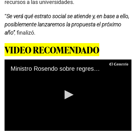
recursos a las universidades.
“
Se verá qué estrato social se atiende y, en base a ello,
posiblemente lanzaremos la propuesta el próximo
año”
,
finalizó.
VIDEO RECOMENDADO
Ministro Rosendo sobre regreso a clases
0