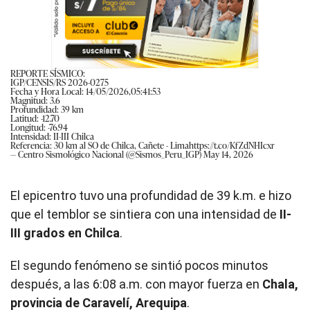
REPORTE SÍSMICO:
IGP/CENSIS/RS 2026-0275
Fecha y Hora Local: 14/05/2026,05:41:53
Magnitud: 3.6
Profundidad: 39 km
Latitud: -12.70
Longitud: -76.94
Intensidad: II-III Chilca
Referencia: 30 km al SO de Chilca, Cañete - Lima
https://t.co/KfZdNHIcxr
— Centro Sismológico Nacional (@Sismos_Peru_IGP)
May 14, 2026
El epicentro tuvo una profundidad de 39 k.m. e hizo
que el temblor se sintiera con una intensidad de
II-
III grados en Chilca
.
El segundo fenómeno se sintió pocos minutos
después, a las 6:08 a.m. con mayor fuerza en
Chala,
provincia de Caravelí, Arequipa
.