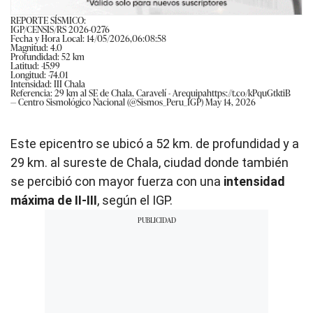
REPORTE SÍSMICO:
IGP/CENSIS/RS 2026-0276
Fecha y Hora Local: 14/05/2026,06:08:58
Magnitud: 4.0
Profundidad: 52 km
Latitud: -15.99
Longitud: -74.01
Intensidad: III Chala
Referencia: 29 km al SE de Chala, Caravelí - Arequipa
https://t.co/kPquGtktiB
— Centro Sismológico Nacional (@Sismos_Peru_IGP)
May 14, 2026
Este epicentro se ubicó a 52 km. de profundidad y a
29 km. al sureste de Chala, ciudad donde también
se percibió con mayor fuerza con una
intensidad
máxima de II-III
, según el IGP.