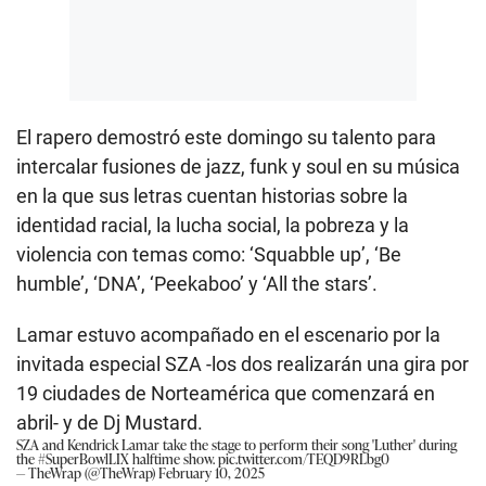
El rapero demostró este domingo su talento para
intercalar fusiones de jazz, funk y soul en su música
en la que sus letras cuentan historias sobre la
identidad racial, la lucha social, la pobreza y la
violencia con temas como: ‘Squabble up’, ‘Be
humble’, ‘DNA’, ‘Peekaboo’ y ‘All the stars’.
Lamar estuvo acompañado en el escenario por la
invitada especial SZA -los dos realizarán una gira por
19 ciudades de Norteamérica que comenzará en
abril- y de Dj Mustard.
SZA and Kendrick Lamar take the stage to perform their song 'Luther' during
the
#SuperBowlLIX
halftime show.
pic.twitter.com/TEQD9RLbg0
— TheWrap (@TheWrap)
February 10, 2025