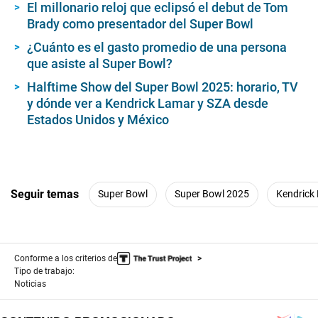
El millonario reloj que eclipsó el debut de Tom
e
s
Brady como presentador del Super Bowl
,
3
¿Cuánto es el gasto promedio de una persona
3
que asiste al Super Bowl?
s
e
Halftime Show del Super Bowl 2025: horario, TV
c
o
y dónde ver a Kendrick Lamar y SZA desde
n
Estados Unidos y México
d
s
Seguir temas
Super Bowl
Super Bowl 2025
Kendrick
Conforme a los criterios de
Tipo de trabajo:
Noticias