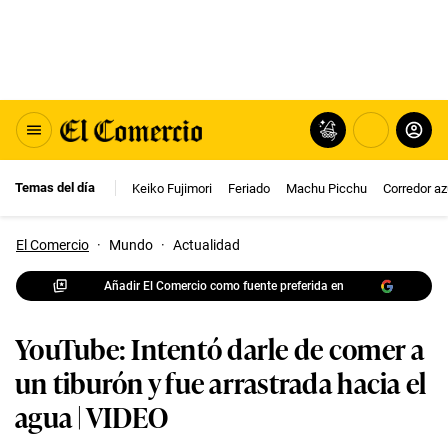
Temas del día
Keiko Fujimori
Feriado
Machu Picchu
Corredor az
El Comercio
·
Mundo
·
Actualidad
Añadir El Comercio como fuente preferida en
YouTube: Intentó darle de comer a
un tiburón y fue arrastrada hacia el
agua | VIDEO