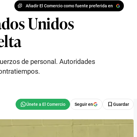
Añadir El Comercio como fuente preferida en
ados Unidos
elta
efuerzos de personal. Autoridades
contratiempos.
Seguir en
Guardar