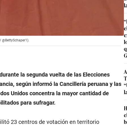
l
“
e
e
l
X / @BettySchaper1).
q
G
A
durante la segunda vuelta de las Elecciones
T
ancia, según informó la Cancillería peruana y las
“
l
ados Unidos concentra la mayor cantidad de
litados para sufragar.
H
e
b
itó 23 centros de votación en territorio