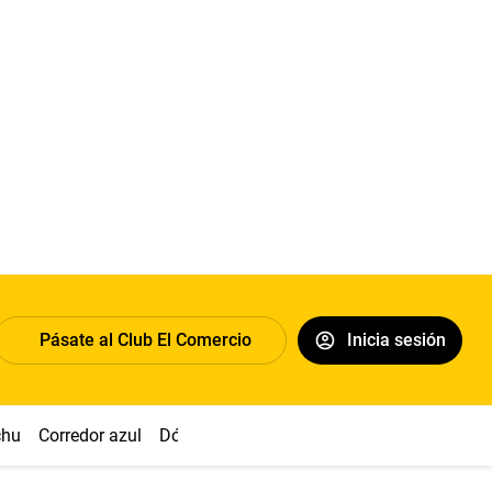
Pásate al Club El Comercio
Inicia sesión
chu
Corredor azul
Dólar
Congreso
Nasca
Acuña
Toled