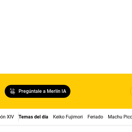
Pregúntale a Merlín IA
ón XIV
Temas del día
Keiko Fujimori
Feriado
Machu Pic