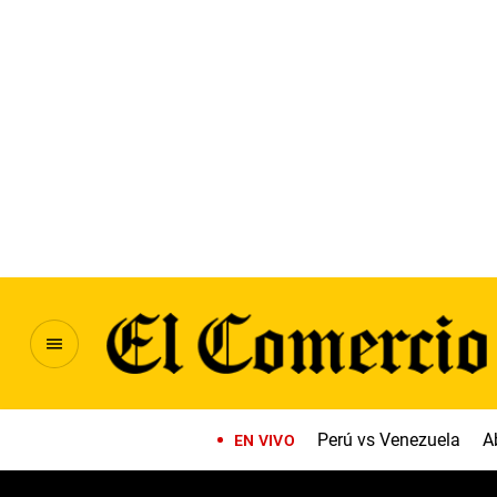
Perú vs Venezuela
A
EN VIVO