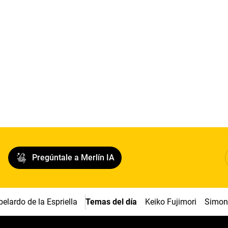
Pregúntale a Merlín IA
belardo de la Espriella
Temas del día
Keiko Fujimori
Simon 