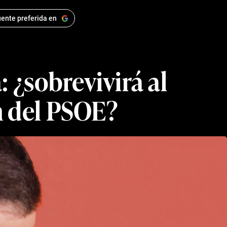
ente preferida en
 ¿sobrevivirá al
n del PSOE?