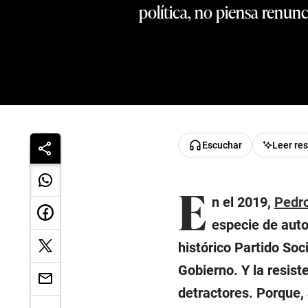
política, no piensa renun
Escuchar
Leer re
E
n el 2019,
Pedr
especie de auto
histórico Partido Soc
Gobierno. Y la resist
detractores. Porque,