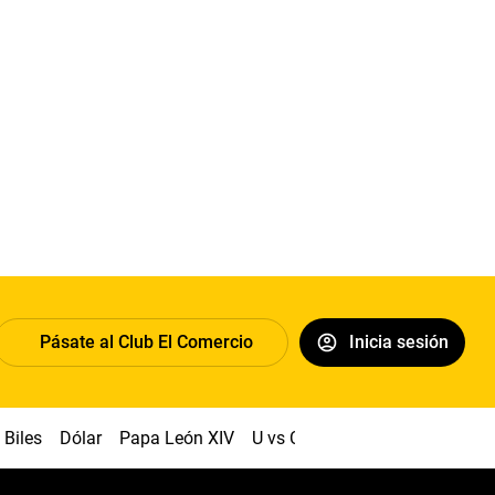
Pásate al Club El Comercio
Inicia sesión
Biles
Dólar
Papa León XIV
U vs Cristal
Congreso
Mach