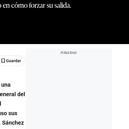
 en cómo forzar su salida.
Guardar
, una
eneral del
l
uso sus
, Sánchez