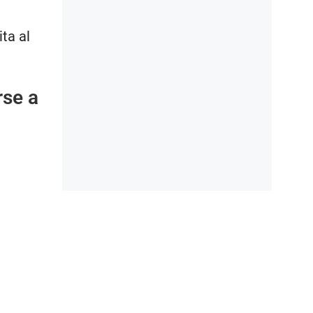
ita al
rse a