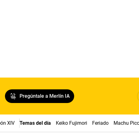
Pregúntale a Merlín IA
ón XIV
Temas del día
Keiko Fujimori
Feriado
Machu Pic