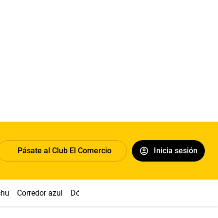
Pásate al Club El Comercio
Inicia sesión
chu
Corredor azul
Dólar
Congreso
Nasca
Acuña
Toled