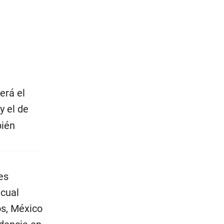
erá el
y el de
bién
es
 cual
os, México