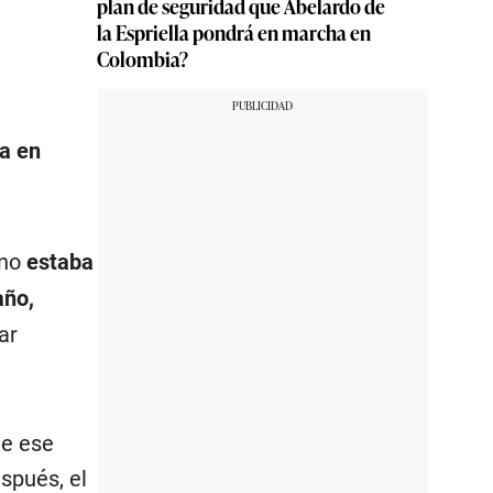
plan de seguridad que Abelardo de
la Espriella pondrá en marcha en
Colombia?
na en
ano
estaba
año,
ar
de ese
spués, el