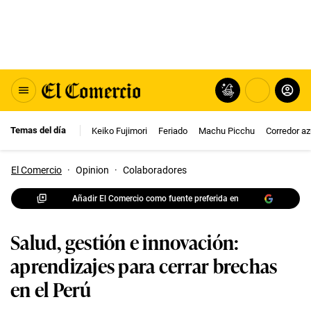
Temas del día
Keiko Fujimori
Feriado
Machu Picchu
Corredor az
El Comercio
·
Opinion
·
Colaboradores
Añadir El Comercio como fuente preferida en
Salud, gestión e innovación:
aprendizajes para cerrar brechas
en el Perú