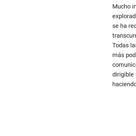
Mucho in
explorad
se ha re
transcur
Todas la
más pode
comunica
dirigible
haciendo