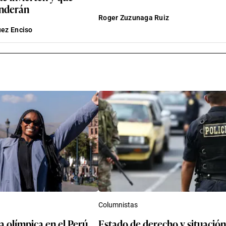
enderán
Roger Zuzunaga Ruiz
uez Enciso
Columnistas
 olímpica en el Perú,
Estado de derecho y situación