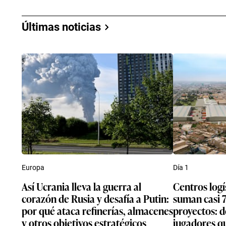
Últimas noticias
Europa
Día 1
Así Ucrania lleva la guerra al
Centros logísticos en l
corazón de Rusia y desafía a Putin:
suman casi 
por qué ataca refinerías, almacenes
proyectos: d
y otros objetivos estratégicos
jugadores qu