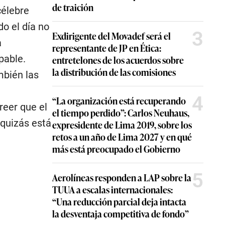
de traición
célebre
do el día no
3
Exdirigente del Movadef será el
a
representante de JP en Ética:
pable.
entretelones de los acuerdos sobre
la distribución de las comisiones
mbién las
4
“La organización está recuperando
reer que el
el tiempo perdido”: Carlos Neuhaus,
e quizás está
expresidente de Lima 2019, sobre los
retos a un año de Lima 2027 y en qué
más está preocupado el Gobierno
5
Aerolíneas responden a LAP sobre la
TUUA a escalas internacionales:
“Una reducción parcial deja intacta
la desventaja competitiva de fondo”