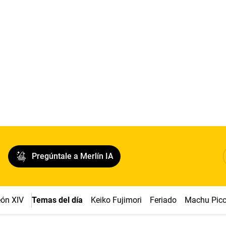
Pregúntale a Merlín IA
ón XIV
Temas del día
Keiko Fujimori
Feriado
Machu Pic