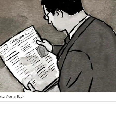
íctor Aguilar Rúa).