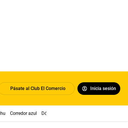
Pásate al Club El Comercio
Inicia sesión
chu
Corredor azul
Dólar
Congreso
Nasca
Acuña
Toled