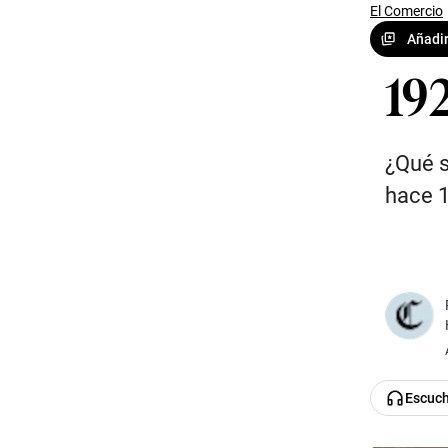
El Comercio
Añadir
192
¿Qué s
hace 
Escuc